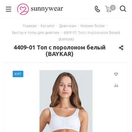
0
Главная
-
Каталог
-
Девочкам
-
Нижнее белье
-
Бюсты и топы для девочек
-
4409-01 Топ с поролоном белый
(BAYKAR)
4409-01 Топ с поролоном белый
(BAYKAR)
ХИТ