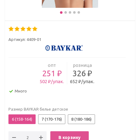
Артикул:
4409-01
опт
розница
251 ₽
326 ₽
502 ₽/упак.
652 ₽/упак.
Много
Размер BAYKAR белье детское
6 (158-164)
7 (170-176)
8 (180-186)
В корзину