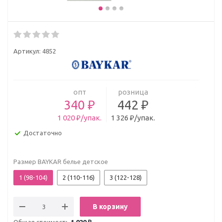
Артикул:
4852
опт
розница
340 ₽
442 ₽
1 020 ₽/упак.
1 326 ₽/упак.
Достаточно
Размер BAYKAR белье детское
1 (98-104)
2 (110-116)
3 (122-128)
В корзину