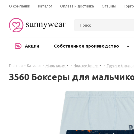
О компании
Каталог
Оплата и доставка
Отзывы
Торго
Акции
Собственное производство
Главная
-
Каталог
-
Мальчикам
-
Нижнее белье
-
Трусы и боксе
3560 Боксеры для мальчик