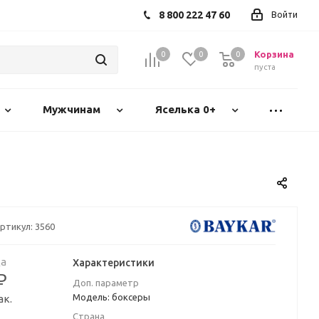
8 800 222 47 60
Войти
Корзина
0
0
0
пуста
Мужчинам
Яселька 0+
ртикул:
3560
а
Характеристики
₽
Доп. параметр
Модель: боксеры
ак.
Страна