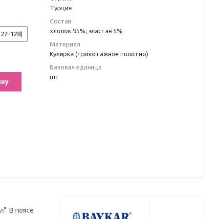
Турция
Состав
хлопок 95%; эластан 5%
122-128)
Материал
Кулирка (трикотажное полотно)
Базовая единица
шт
ину
". В поясе