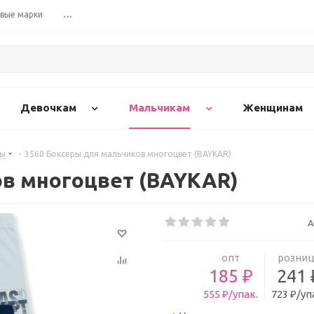
вые марки
...
Девочкам
Мальчикам
Женщинам
ры
-
3560 Боксеры для мальчиков многоцвет (BAYKAR)
ов многоцвет (BAYKAR)
А
опт
розниц
185 ₽
241 
555 ₽/упак.
723 ₽/уп