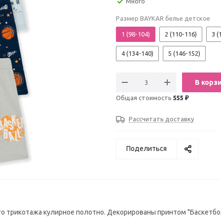
Много
Размер BAYKAR белье детское
1 (98-104)
2 (110-116)
3 (
4 (134-140)
5 (146-152)
В корз
Общая стоимость
555 ₽
Рассчитать доставку
Поделиться
о трикотажа кулирное полотно. Декорированы принтом "Баскетбол