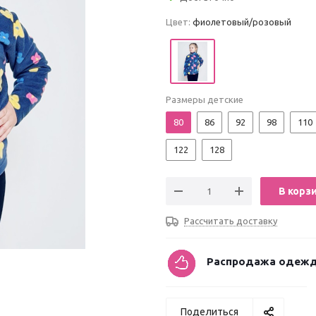
Цвет:
фиолетовый/розовый
Размеры детские
80
86
92
98
110
122
128
В корз
Рассчитать доставку
Распродажа одежд
Поделиться