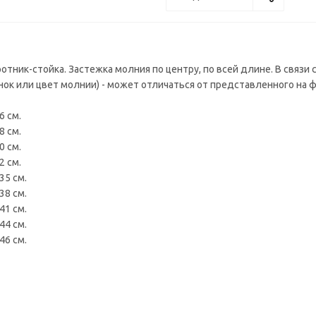
отник-стойка. Застежка молния по центру, по всей длине. В связи 
ок или цвет молнии) - может отличаться от представленного на ф
6 см.
8 см.
0 см.
2 см.
35 см.
38 см.
41 см.
44 см.
46 см.