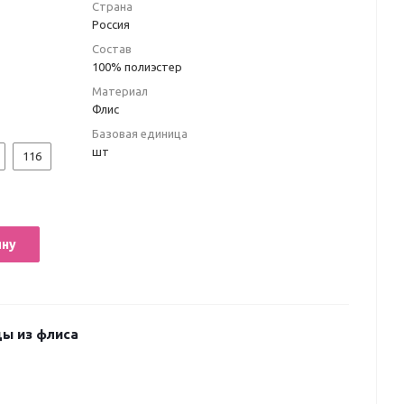
Страна
Россия
Состав
100% полиэстер
Материал
Флис
Базовая единица
шт
116
ину
ы из флиса