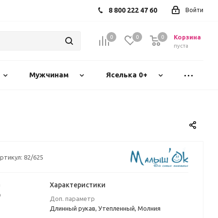
8 800 222 47 60
Войти
Корзина
0
0
0
пуста
Мужчинам
Яселька 0+
ртикул:
82/625
а
Характеристики
₽
Доп. параметр
Длинный рукав, Утепленный, Молния