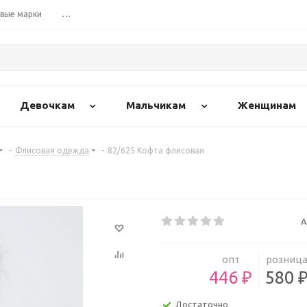
вые марки
...
Девочкам
Мальчикам
Женщинам
-
Флисовая одежда
-
82/625 Кофта флисовая
А
опт
розниц
446 ₽
580 
Достаточно