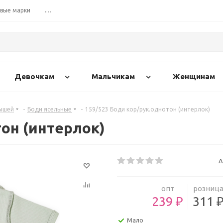
вые марки
...
Девочкам
Мальчикам
Женщинам
ышей
-
Боди ясельные
-
159/523 Боди кор/рук.однотон (интерлок)
тон (интерлок)
А
опт
розниц
239 ₽
311 
Мало