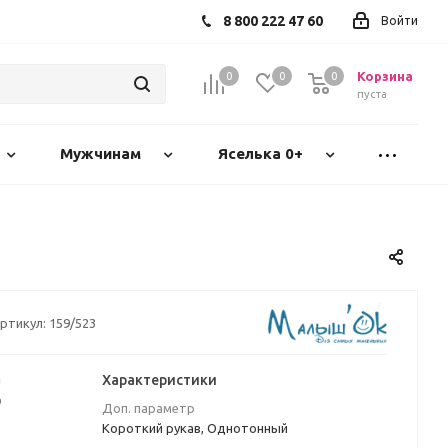
8 800 222 47 60
Войти
Корзина
0
0
0
пуста
Мужчинам
Яселька 0+
ртикул:
159/523
а
Характеристики
₽
Доп. параметр
Короткий рукав, Однотонный