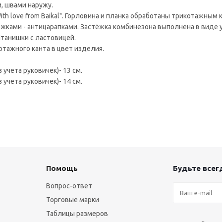
, швами наружу.
th love from Baikal". Горловина и планка обработаны трикотажным 
режками - антицарапками. Застёжка комбинезона выполнена в виде
Штанишки с ластовицей.
отажного канта в цвет изделия.
з учета руковичек)- 13 см.
з учета руковичек)- 14 см.
Помощь
Будьте всегд
Вопрос-ответ
Торговые марки
Таблицы размеров