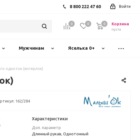
8 800 222 47 60
Войти
Корзина
0
0
0
пуста
Мужчинам
Яселька 0+
го однотон (интерлок)
ок)
ртикул:
162/284
а
Характеристики
₽
Доп. параметр
Длинный рукав, Однотонный