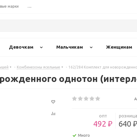
вые марки
...
Девочкам
Мальчикам
Женщинам
ышей
-
Комбинезоны ясельные
-
162/284 Комплект для новорожденно
орожденного однотон (интерл
А
опт
розниц
492 ₽
640 
Много