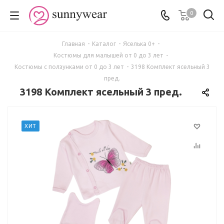
0
Главная
-
Каталог
-
Яселька 0+
-
Костюмы для малышей от 0 до 3 лет
-
Костюмы с ползунками от 0 до 3 лет
-
3198 Комплект ясельный 3
пред.
3198 Комплект ясельный 3 пред.
ХИТ