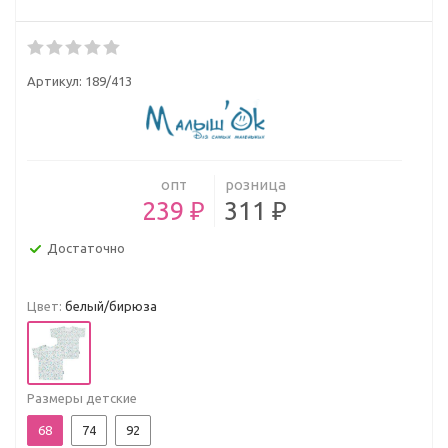
Артикул:
189/413
опт
розница
239 ₽
311 ₽
Достаточно
Цвет:
белый/бирюза
Размеры детские
68
74
92