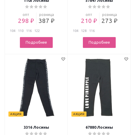
1105 Лосины
57847 Лосины
опт
розница
опт
розница
298 ₽
387 ₽
210 ₽
273 ₽
104
110
116
122
104
128
116
Подробнее
Подробнее
АКЦИЯ
АКЦИЯ
3316 Лосины
67880 Лосины