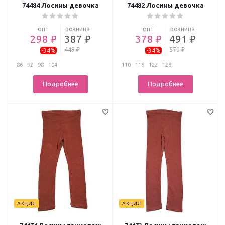
74484 Лосины девочка
74482 Лосины девочка
опт
розница
опт
розница
298 ₽
387 ₽
378 ₽
491 ₽
449 ₽
570 ₽
-34%
-34%
86
92
98
104
110
116
122
128
Подробнее
Подробнее
АКЦИЯ
АКЦИЯ