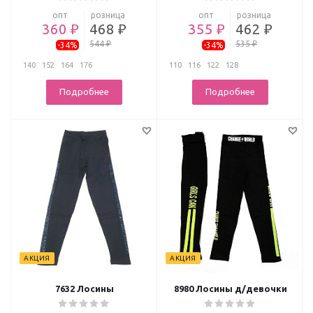
опт
розница
опт
розница
360 ₽
468 ₽
355 ₽
462 ₽
544 ₽
535 ₽
-34%
-34%
140
152
164
176
110
116
122
128
Подробнее
Подробнее
АКЦИЯ
АКЦИЯ
7632 Лосины
8980 Лосины д/девочки