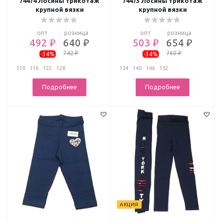
74474 Лосины трикотаж
74473 Лосины трикотаж
крупной вязки
крупной вязки
опт
розница
опт
розница
492 ₽
640 ₽
503 ₽
654 ₽
742 ₽
760 ₽
-34%
-34%
110
116
122
128
134
140
146
152
Подробнее
Подробнее
АКЦИЯ