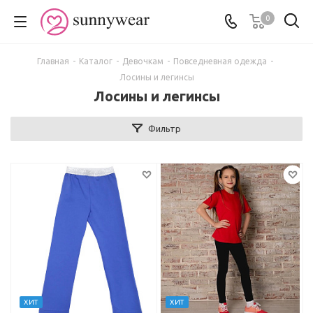
0
Главная
-
Каталог
-
Девочкам
-
Повседневная одежда
-
Лосины и легинсы
Лосины и легинсы
Фильтр
ХИТ
ХИТ