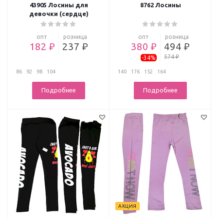
43905 Лосины для
8762 Лосины
девочки (сердце)
опт
розница
опт
розница
182 ₽
237 ₽
380 ₽
494 ₽
574 ₽
-34%
86
92
98
104
140
176
152
164
Подробнее
Подробнее
АКЦИЯ