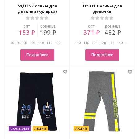
51/336 Лосины для
101331 Лосины для
девочки (кулирка)
девочки
опт
розница
опт
розница
153 ₽
199 ₽
371 ₽
482 ₽
80
86
98
104
110
116
122
110
116
122
128
134
140
...
...
Подробнее
Подробнее
СОВЕТУЕМ
АКЦИЯ
АКЦИЯ