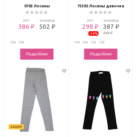
0703 Лосины
75392 Лосины девочка
опт
розница
опт
розница
386 ₽
502 ₽
298 ₽
387 ₽
449 ₽
-34%
128
164
140
146
152
158
Подробнее
Подробнее
АКЦИЯ