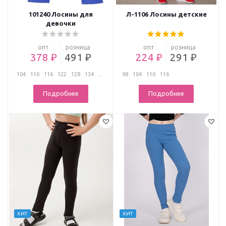
101240 Лосины для
Л-1106 Лосины детские
девочки
опт
розница
опт
розница
378 ₽
491 ₽
224 ₽
291 ₽
104
110
116
122
128
134
...
98
104
110
116
Подробнее
Подробнее
ХИТ
ХИТ