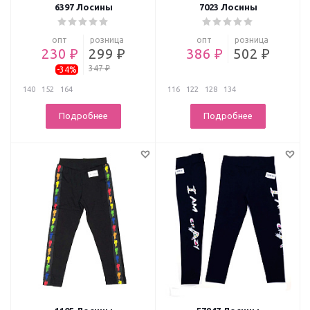
6397 Лосины
7023 Лосины
опт
розница
опт
розница
230 ₽
299 ₽
386 ₽
502 ₽
347 ₽
-34%
140
152
164
116
122
128
134
Подробнее
Подробнее