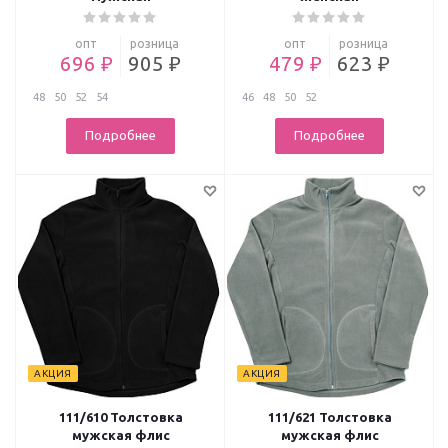
опт
розница
опт
розница
696 ₽
905 ₽
479 ₽
623 ₽
48
50
52
54
46
48
50
52
Подробнее
Подробнее
АКЦИЯ
АКЦИЯ
111/610 Толстовка
111/621 Толстовка
мужская флис
мужская флис