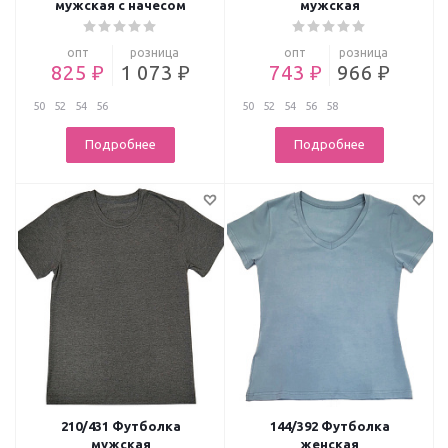
мужская с начесом
мужская
опт
розница
опт
розница
825 ₽
1 073 ₽
743 ₽
966 ₽
50
52
54
56
50
52
54
56
58
Подробнее
Подробнее
210/431 Футболка
144/392 Футболка
мужская
женская