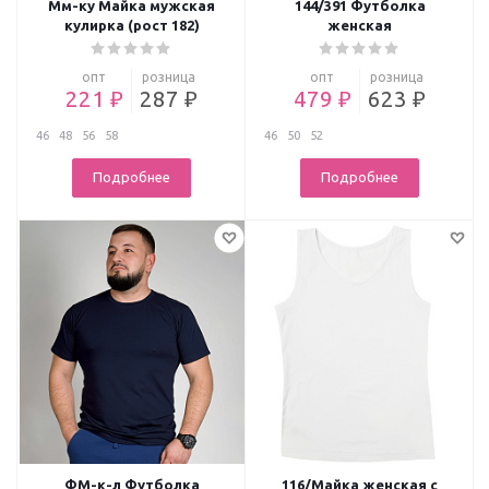
Мм-ку Майка мужская
144/391 Футболка
кулирка (рост 182)
женская
опт
розница
опт
розница
221 ₽
287 ₽
479 ₽
623 ₽
46
48
56
58
46
50
52
Подробнее
Подробнее
ФМ-к-л Футболка
116/Майка женская с