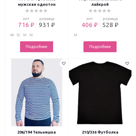
мужская однотон
лайкрой
опт
розница
опт
розница
716 ₽
931 ₽
406 ₽
528 ₽
48
52
54
56
54
Подробнее
Подробнее
206/194 Тельняшка
210/336 Футболка