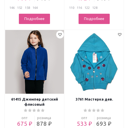
146
152
158
164
110
116
122
128
Подробнее
Подробнее
61415 Джемпер детский
3761 Мастерка дев.
флисовый
опт
розница
опт
розница
675 ₽
878 ₽
533 ₽
693 ₽