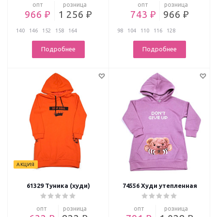
опт
розница
опт
розница
966 ₽
1 256 ₽
743 ₽
966 ₽
140
146
152
158
164
98
104
110
116
128
Подробнее
Подробнее
АКЦИЯ
61329 Туника (худи)
74556 Худи утепленная
опт
розница
опт
розница