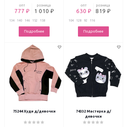
опт
розница
опт
розница
777 ₽
1 010 ₽
630 ₽
819 ₽
134
140
146
152
158
104
128
92
116
Подробнее
Подробнее
75244 Худи д/девочки
74332 Мастерка д/
девочки