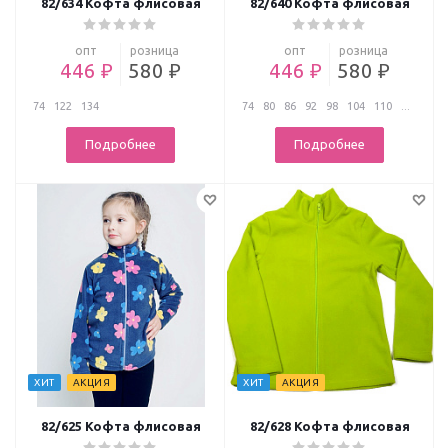
82/634 Кофта флисовая
82/640 Кофта флисовая
опт
розница
опт
розница
446 ₽
580 ₽
446 ₽
580 ₽
74
122
134
74
80
86
92
98
104
110
...
Подробнее
Подробнее
ХИТ
АКЦИЯ
ХИТ
АКЦИЯ
82/625 Кофта флисовая
82/628 Кофта флисовая