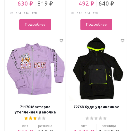
630 ₽
819 ₽
492 ₽
640 ₽
92
104
116
128
92
116
104
128
Подробнее
Подробнее
71170 Мастерка
72768 Худи удлиненное
утепленная девочка
опт
розница
опт
розница