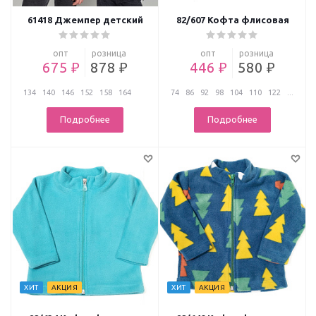
61418 Джемпер детский
82/607 Кофта флисовая
опт
розница
опт
розница
675 ₽
878 ₽
446 ₽
580 ₽
134
140
146
152
158
164
74
86
92
98
104
110
122
...
Подробнее
Подробнее
ХИТ
АКЦИЯ
ХИТ
АКЦИЯ