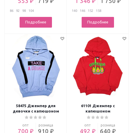
553 ₽
719 ₽
1 346 ₽
1 750 ₽
86
92
98
104
140
146
152
158
Подробнее
Подробнее
58475 Джемпер для
61101 Джемпер с
девочки с капюшоном
капюшоном
опт
розница
опт
розница
700 ₽
910 ₽
492 ₽
640 ₽