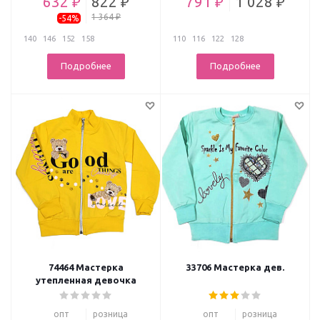
632 ₽
822 ₽
791 ₽
1 028 ₽
1 364 ₽
-54%
140
146
152
158
110
116
122
128
Подробнее
Подробнее
74464 Мастерка
33706 Мастерка дев.
утепленная девочка
опт
розница
опт
розница