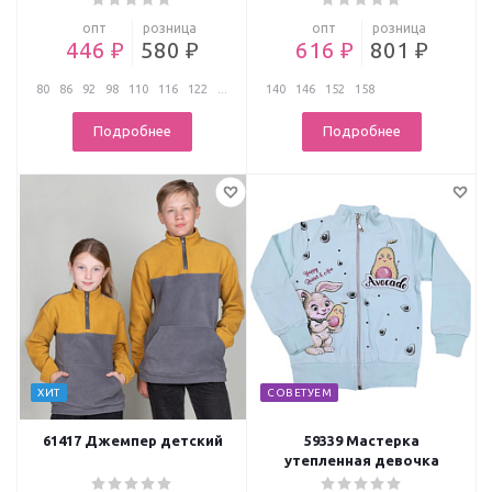
опт
розница
опт
розница
446 ₽
580 ₽
616 ₽
801 ₽
80
86
92
98
110
116
122
...
140
146
152
158
Подробнее
Подробнее
ХИТ
СОВЕТУЕМ
61417 Джемпер детский
59339 Мастерка
утепленная девочка