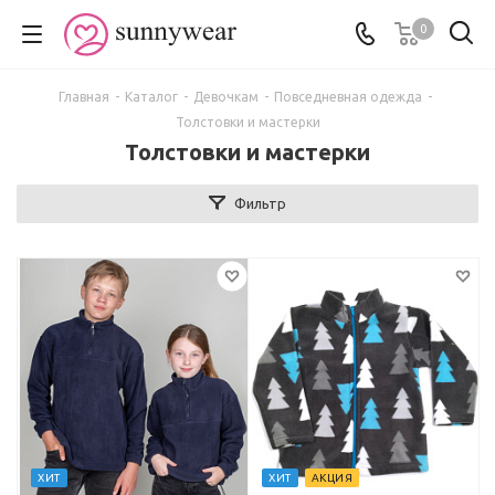
0
Главная
-
Каталог
-
Девочкам
-
Повседневная одежда
-
Толстовки и мастерки
Толстовки и мастерки
Фильтр
ХИТ
ХИТ
АКЦИЯ