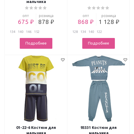
мальчика
опт
розница
опт
розница
675 ₽
878 ₽
868 ₽
1 128 ₽
134
140
146
152
128
134
140
122
Подробнее
Подробнее
01-22-6 Костюм для
93331 Костюм для
мальчика
мальчика