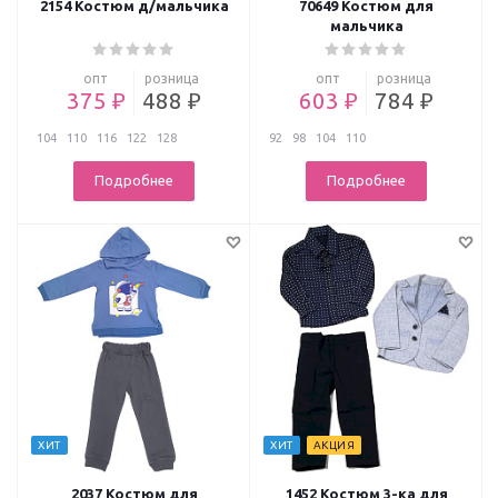
2154 Костюм д/мальчика
70649 Костюм для
мальчика
опт
розница
опт
розница
375 ₽
488 ₽
603 ₽
784 ₽
104
110
116
122
128
92
98
104
110
Подробнее
Подробнее
ХИТ
ХИТ
АКЦИЯ
2037 Костюм для
1452 Костюм 3-ка для