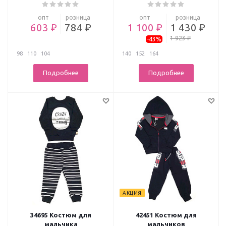
опт
розница
опт
розница
603 ₽
784 ₽
1 100 ₽
1 430 ₽
1 923 ₽
-43%
98
110
104
140
152
164
Подробнее
Подробнее
АКЦИЯ
34695 Костюм для
42451 Костюм для
мальчика
мальчиков