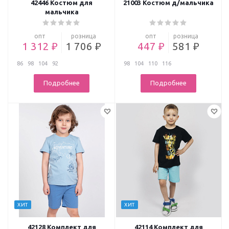
42446 Костюм для
21003 Костюм д/мальчика
мальчика
опт
розница
опт
розница
1 312 ₽
1 706 ₽
447 ₽
581 ₽
86
98
104
92
98
104
110
116
Подробнее
Подробнее
ХИТ
ХИТ
42128 Комплект для
42114 Комплект для