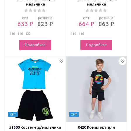
мальчика
мальчика
опт
розница
опт
розница
633 ₽
823 ₽
664 ₽
863 ₽
110
116
122
110
116
Подробнее
Подробнее
ХИТ
ХИТ
51600 Костюм д/мальчика
0420 Комплект для