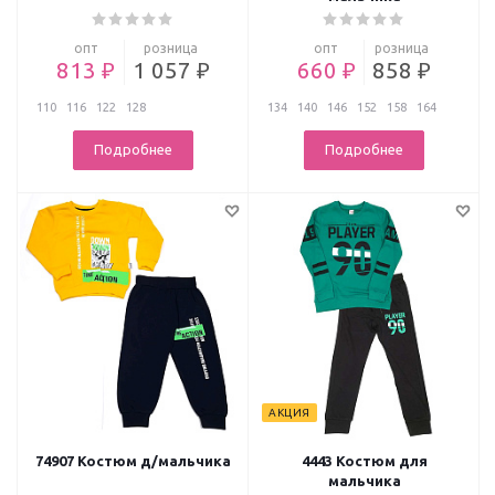
опт
розница
опт
розница
813 ₽
1 057 ₽
660 ₽
858 ₽
110
116
122
128
134
140
146
152
158
164
Подробнее
Подробнее
АКЦИЯ
74907 Костюм д/мальчика
4443 Костюм для
мальчика