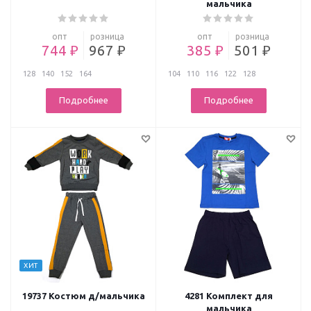
мальчика
опт
розница
опт
розница
744 ₽
967 ₽
385 ₽
501 ₽
128
140
152
164
104
110
116
122
128
Подробнее
Подробнее
ХИТ
19737 Костюм д/мальчика
4281 Комплект для
мальчика