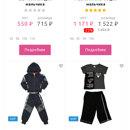
мальчика
мальчика
опт
розница
опт
розница
550 ₽
715 ₽
1 171 ₽
1 522 ₽
1 805 ₽
-35%
92
98
104
110
86
92
98
104
Подробнее
Подробнее
ХИТ
ХИТ