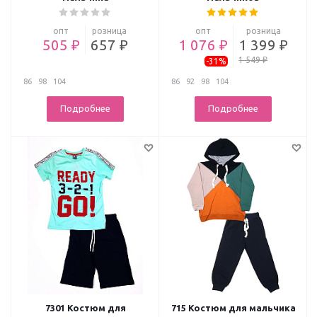
опт
розница
опт
розница
505 ₽
657 ₽
1 076 ₽
1 399 ₽
1 549 ₽
-31%
86
98
104
86
92
98
104
Подробнее
Подробнее
7301 Костюм для
715 Костюм для мальчика