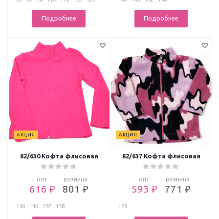
Подробнее
Подробнее
АКЦИЯ
АКЦИЯ
82/630 Кофта флисовая
82/637 Кофта флисовая
опт
розница
опт
розница
616 ₽
801 ₽
593 ₽
771 ₽
140
146
152
158
128