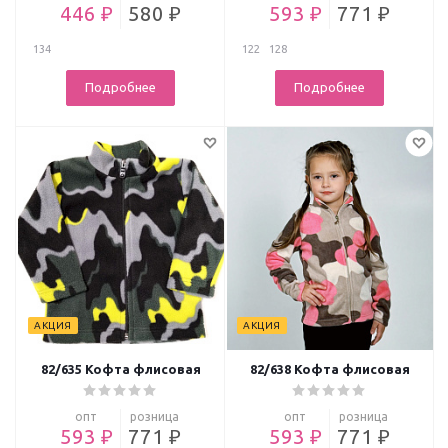
446 ₽
580 ₽
593 ₽
771 ₽
134
122
128
Подробнее
Подробнее
АКЦИЯ
АКЦИЯ
82/635 Кофта флисовая
82/638 Кофта флисовая
опт
розница
опт
розница
593 ₽
771 ₽
593 ₽
771 ₽