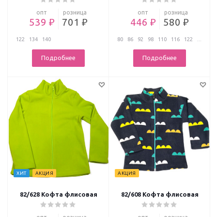
опт
розница
опт
розница
539 ₽
701 ₽
446 ₽
580 ₽
122
134
140
80
86
92
98
110
116
122
...
Подробнее
Подробнее
ХИТ
АКЦИЯ
АКЦИЯ
82/628 Кофта флисовая
82/608 Кофта флисовая