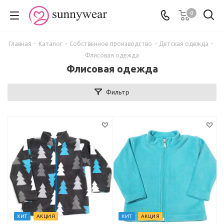
0
Главная
-
Каталог
-
Собственное производство
-
Детская одежда
-
Флисовая одежда
Флисовая одежда
Фильтр
ХИТ
АКЦИЯ
ХИТ
АКЦИЯ