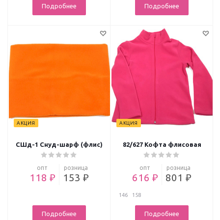
Подробнее
Подробнее
АКЦИЯ
АКЦИЯ
СШд-1 Снуд-шарф (флис)
82/627 Кофта флисовая
опт
розница
опт
розница
118 ₽
153 ₽
616 ₽
801 ₽
146
158
Подробнее
Подробнее