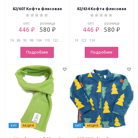
82/607 Кофта флисовая
82/634 Кофта флисовая
опт
розница
опт
розница
446 ₽
580 ₽
446 ₽
580 ₽
74
86
92
98
104
110
122
...
74
122
134
Подробнее
Подробнее
ХИТ
АКЦИЯ
ХИТ
АКЦИЯ