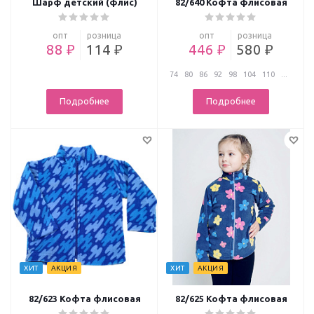
Шарф детский (флис)
82/640 Кофта флисовая
опт
розница
опт
розница
88 ₽
114 ₽
446 ₽
580 ₽
74
80
86
92
98
104
110
...
Подробнее
Подробнее
ХИТ
АКЦИЯ
ХИТ
АКЦИЯ
82/623 Кофта флисовая
82/625 Кофта флисовая