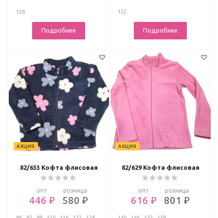
128
122
Подробнее
Подробнее
АКЦИЯ
АКЦИЯ
82/633 Кофта флисовая
82/629 Кофта флисовая
опт
розница
опт
розница
446 ₽
580 ₽
616 ₽
801 ₽
86
92
98
110
116
122
128
140
146
152
158