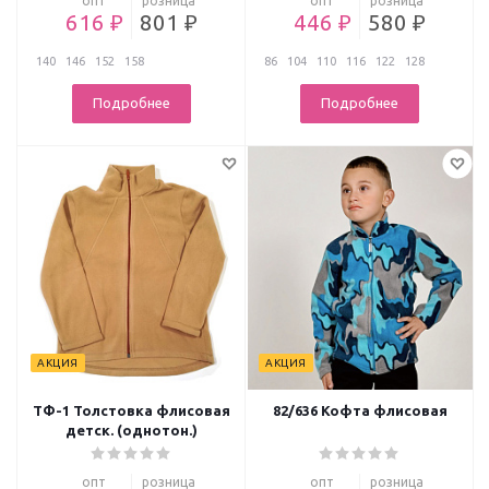
опт
розница
опт
розница
616 ₽
801 ₽
446 ₽
580 ₽
140
146
152
158
86
104
110
116
122
128
Подробнее
Подробнее
АКЦИЯ
АКЦИЯ
ТФ-1 Толстовка флисовая
82/636 Кофта флисовая
детск. (однотон.)
опт
розница
опт
розница