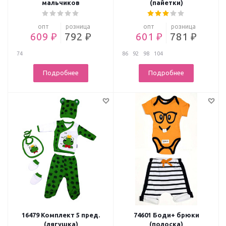
мальчиков
(пайетки)
опт
розница
опт
розница
609 ₽
792 ₽
601 ₽
781 ₽
74
86
92
98
104
Подробнее
Подробнее
16479 Комплект 5 пред.
74601 Боди+ брюки
(лягушка)
(полоска)