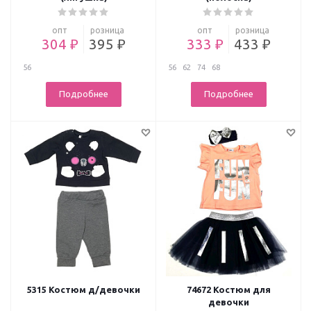
опт
розница
опт
розница
304 ₽
395 ₽
333 ₽
433 ₽
56
56
62
74
68
Подробнее
Подробнее
5315 Костюм д/девочки
74672 Костюм для
девочки