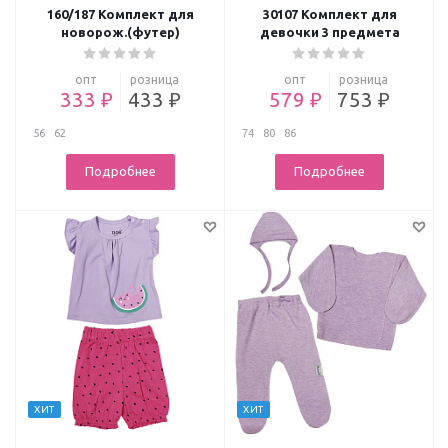
160/187 Комплект для
30107 Комплект для
новорож.(футер)
девочки 3 предмета
опт
розница
опт
розница
333 ₽
433 ₽
579 ₽
753 ₽
56
62
74
80
86
Подробнее
Подробнее
ХИТ
ХИТ