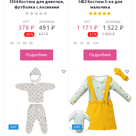
1534 Костюм для девочки,
1452 Костюм 3-ка для
футболка с лосинами
мальчика
опт
розница
опт
розница
378 ₽
491 ₽
1 171 ₽
1 522 ₽
627 ₽
1 805 ₽
-40%
-35%
68
74
80
86
86
92
98
104
Подробнее
Подробнее
ХИТ
ХИТ