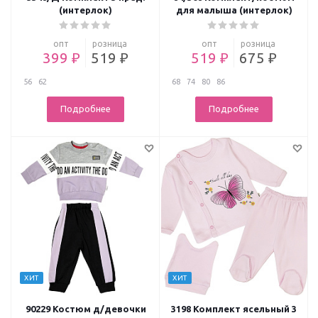
(интерлок)
для малыша (интерлок)
опт
розница
опт
розница
399 ₽
519 ₽
519 ₽
675 ₽
56
62
68
74
80
86
Подробнее
Подробнее
ХИТ
ХИТ
90229 Костюм д/девочки
3198 Комплект ясельный 3