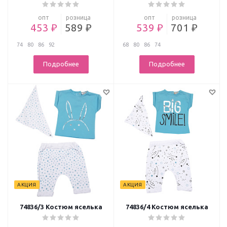
опт
розница
опт
розница
453 ₽
589 ₽
539 ₽
701 ₽
74
80
86
92
68
80
86
74
Подробнее
Подробнее
АКЦИЯ
АКЦИЯ
74836/3 Костюм яселька
74836/4 Костюм яселька