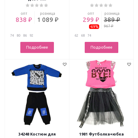
опт
розница
опт
розница
838 ₽
1 089 ₽
299 ₽
389 ₽
967 ₽
-69%
74
80
86
92
62
68
74
Подробнее
Подробнее
34248 Костюм для
1981 Футболка+юбка