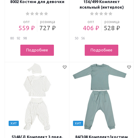
8002 Костюм для девочки
156/499 Комплект
ясельный (интерлок)
опт
розница
опт
розница
559 ₽
727 ₽
406 ₽
528 ₽
80
92
98
50
56
Подробнее
Подробнее
ХИТ
ХИТ
5348/Д Комплект 3 пред.
84/308 Комплект/костюм