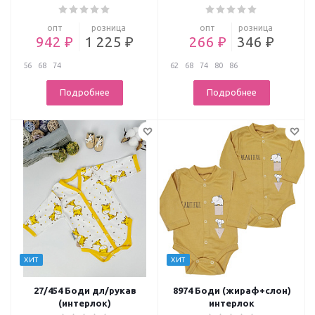
опт
розница
опт
розница
942 ₽
1 225 ₽
266 ₽
346 ₽
56
68
74
62
68
74
80
86
Подробнее
Подробнее
ХИТ
ХИТ
27/454 Боди дл/рукав
8974 Боди (жираф+слон)
(интерлок)
интерлок