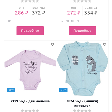
опт
розница
опт
розница
286 ₽
372 ₽
272 ₽
354 ₽
86
62
68
80
74
Подробнее
Подробнее
ХИТ
ХИТ
2199 Боди для малыша
8974 Боди (мишки)
интерлок