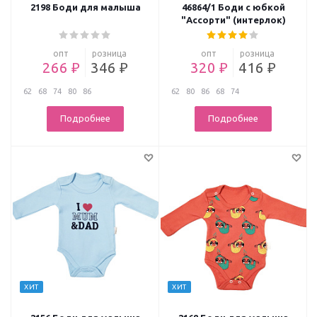
2198 Боди для малыша
46864/1 Боди с юбкой
"Ассорти" (интерлок)
опт
розница
опт
розница
266 ₽
346 ₽
320 ₽
416 ₽
62
68
74
80
86
62
80
86
68
74
Подробнее
Подробнее
ХИТ
ХИТ