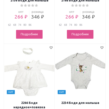
2156 Боди для малыша
2168 Боди для малыша
опт
розница
опт
розница
266 ₽
346 ₽
266 ₽
346 ₽
62
68
74
80
86
62
68
74
80
86
Подробнее
Подробнее
ХИТ
ХИТ
2266 Боди
2234 Боди для малыша
нарядное+повязка