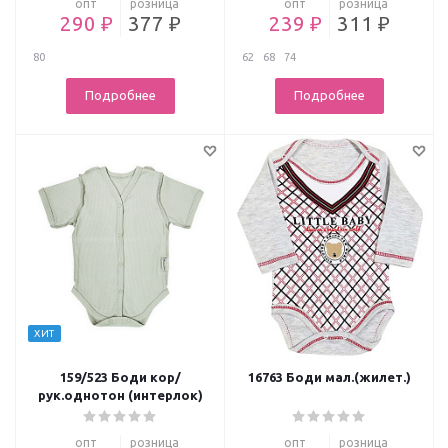
опт
розница
опт
розница
290 ₽
377 ₽
239 ₽
311 ₽
80
62
68
74
Подробнее
Подробнее
ХИТ
159/523 Боди кор/
16763 Боди мал.(жилет.)
рук.однотон (интерлок)
опт
розница
опт
розница