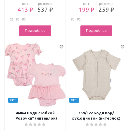
опт
розница
опт
розница
413 ₽
537 ₽
199 ₽
259 ₽
62
86
80
80
86
Подробнее
Подробнее
ХИТ
ХИТ
46864 Боди с юбкой
159/522 Боди кор/
"Розочки" (интерлок)
рук.однотон (интерлок)