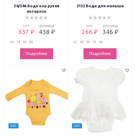
54/546 Боди кор.рукав
2132 Боди для малыша
интерлок
опт
розница
опт
розница
337 ₽
438 ₽
266 ₽
346 ₽
68
74
80
86
62
68
80
74
86
Подробнее
Подробнее
ХИТ
ХИТ