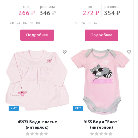
опт
розница
опт
розница
266 ₽
346 ₽
272 ₽
354 ₽
68
74
86
62
80
68
74
80
62
Подробнее
Подробнее
ХИТ
ХИТ
45973 Боди-платье
9155 Боди "Енот"
(интерлок)
(интерлок)