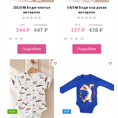
235/548 Боди-платье
54/548 Боди кор.рукав
интерлок
интерлок
опт
розница
опт
розница
344 ₽
447 ₽
337 ₽
438 ₽
68
74
80
68
74
80
86
Подробнее
Подробнее
NEW
ХИТ