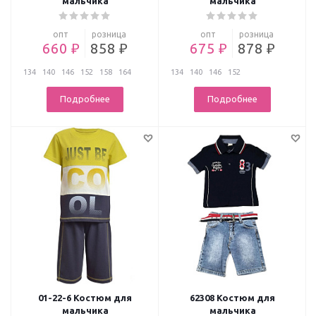
мальчика
мальчика
опт
розница
опт
розница
660 ₽
858 ₽
675 ₽
878 ₽
134
140
146
152
158
164
134
140
146
152
Подробнее
Подробнее
01-22-6 Костюм для
62308 Костюм для
мальчика
мальчика