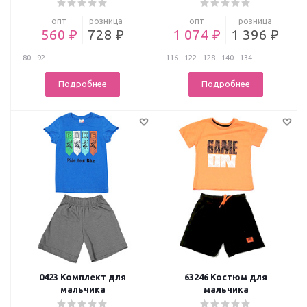
опт
розница
опт
розница
560 ₽
728 ₽
1 074 ₽
1 396 ₽
80
92
116
122
128
140
134
Подробнее
Подробнее
0423 Комплект для
63246 Костюм для
мальчика
мальчика