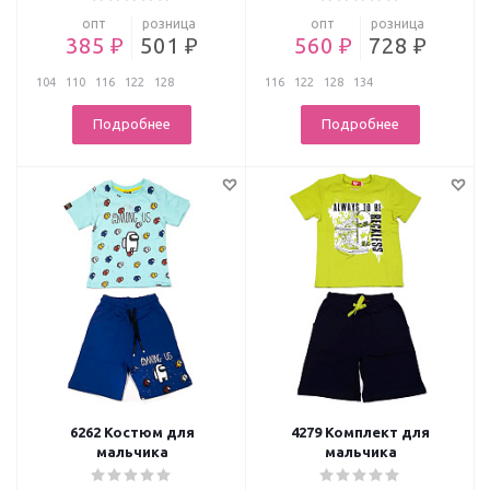
опт
розница
опт
розница
385 ₽
501 ₽
560 ₽
728 ₽
104
110
116
122
128
116
122
128
134
Подробнее
Подробнее
6262 Костюм для
4279 Комплект для
мальчика
мальчика