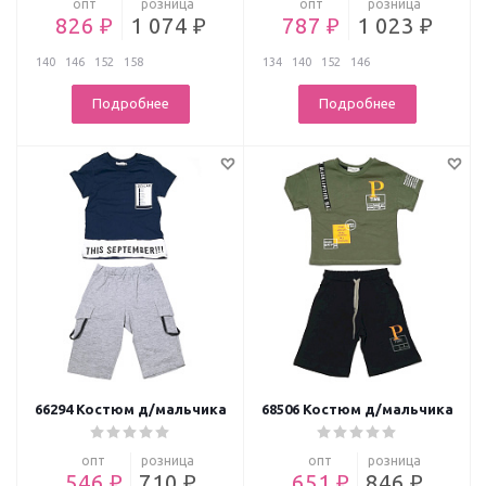
опт
розница
опт
розница
826 ₽
1 074 ₽
787 ₽
1 023 ₽
140
146
152
158
134
140
152
146
Подробнее
Подробнее
66294 Костюм д/мальчика
68506 Костюм д/мальчика
опт
розница
опт
розница
546 ₽
710 ₽
651 ₽
846 ₽