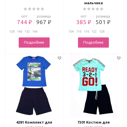
мальчика
опт
розница
опт
розница
744 ₽
967 ₽
385 ₽
501 ₽
128
140
152
164
104
110
116
122
128
Подробнее
Подробнее
4281 Комплект для
7301 Костюм для