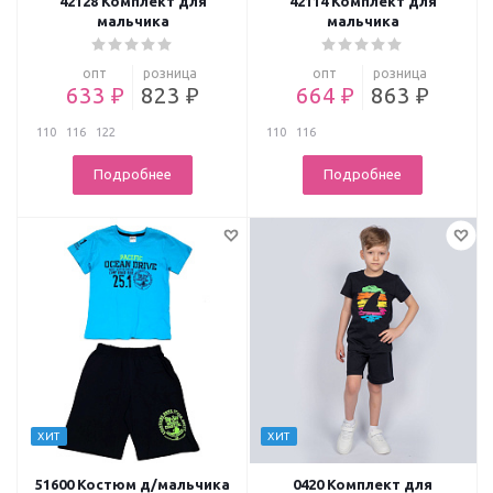
42128 Комплект для
42114 Комплект для
мальчика
мальчика
опт
розница
опт
розница
633 ₽
823 ₽
664 ₽
863 ₽
110
116
122
110
116
Подробнее
Подробнее
ХИТ
ХИТ
51600 Костюм д/мальчика
0420 Комплект для