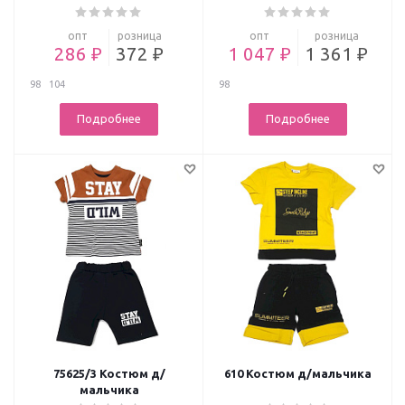
опт
розница
опт
розница
286 ₽
372 ₽
1 047 ₽
1 361 ₽
98
104
98
Подробнее
Подробнее
75625/3 Костюм д/
610 Костюм д/мальчика
мальчика