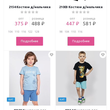
2154 Костюм д/мальчика
21003 Костюм д/мальчика
опт
розница
опт
розница
375 ₽
488 ₽
447 ₽
581 ₽
104
110
116
122
128
98
104
110
116
Подробнее
Подробнее
ХИТ
ХИТ