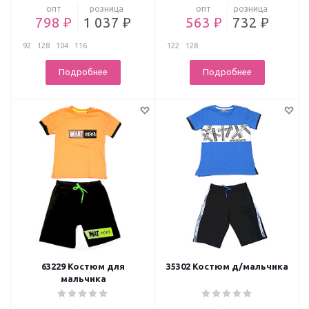
опт
розница
опт
розница
798 ₽
1 037 ₽
563 ₽
732 ₽
92
128
104
116
122
128
Подробнее
Подробнее
63229 Костюм для
35302 Костюм д/мальчика
мальчика