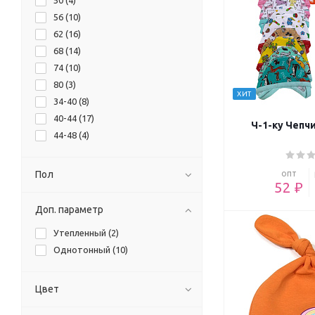
50 (
4
)
56 (
10
)
62 (
16
)
68 (
14
)
74 (
10
)
80 (
3
)
ХИТ
34-40 (
8
)
40-44 (
17
)
Ч-1-ку Чепчи
44-48 (
4
)
Пол
опт
52 ₽
Доп. параметр
Утепленный (
2
)
Однотонный (
10
)
Цвет