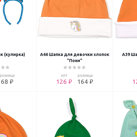
к (кулирка)
А46 Шапка для девочки хлопок
А39 Ша
"Пони"
розница
опт
розница
68 ₽
126 ₽
164 ₽
1