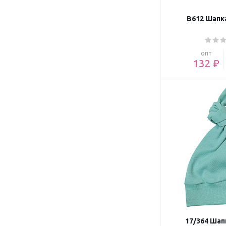
В612 Шапк
опт
132 ₽
17/364 Шап