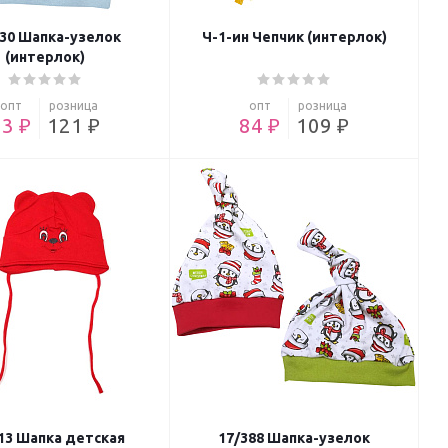
330 Шапка-узелок
Ч-1-ин Чепчик (интерлок)
(интерлок)
опт
розница
опт
розница
93 ₽
121 ₽
84 ₽
109 ₽
13 Шапка детская
17/388 Шапка-узелок