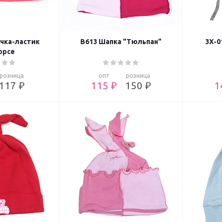
чка-ластик
В613 Шапка "Тюльпан"
3Х-0
орсе
розница
опт
розница
117 ₽
115 ₽
150 ₽
1