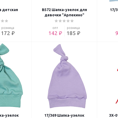
а детская
В572 Шапка-узелок для
17/
девочки "Арлекино"
розница
опт
розница
172 ₽
142 ₽
185 ₽
ка-узелок
17/369 Шапка-узелок
3Х-0