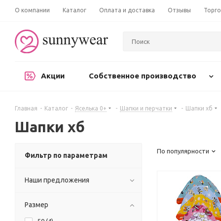
О компании
Каталог
Оплата и доставка
Отзывы
Торго
Акции
Собственное производство
Главная
-
Каталог
-
Яселька 0+
-
Шапки и перчатки
-
Шапки хб
Шапки хб
По популярности
Фильтр по параметрам
Наши предложения
Размер