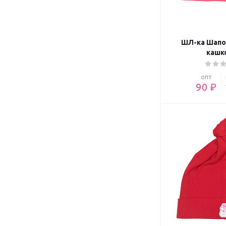
ШЛ-ка Шапо
кашк
опт
90 ₽