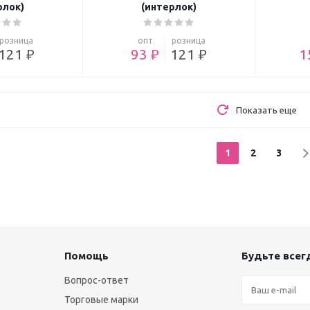
рлок)
(интерлок)
розница
опт
розница
121 ₽
93 ₽
121 ₽
1
Показать еще
1
2
3
Помощь
Будьте всегд
Вопрос-ответ
Торговые марки