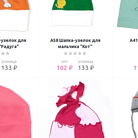
-узелок для
А58 Шапка-узелок для
А41
"Радуга"
мальчика "Кот"
розница
опт
розница
133 ₽
102 ₽
133 ₽
1