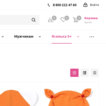
8 800 222 47 60
Войти
Корзина
0
0
0
пуста
Мужчинам
Яселька 0+