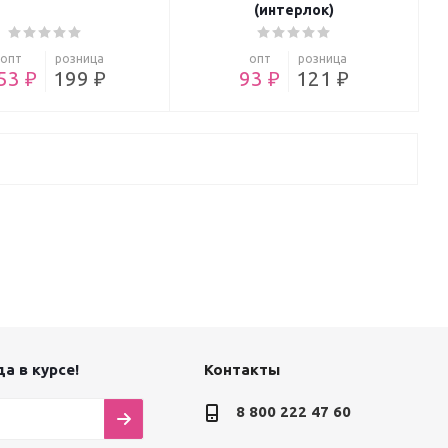
(интерлок)
опт
розница
опт
розница
53 ₽
199 ₽
93 ₽
121 ₽
а в курсе!
Контакты
8 800 222 47 60