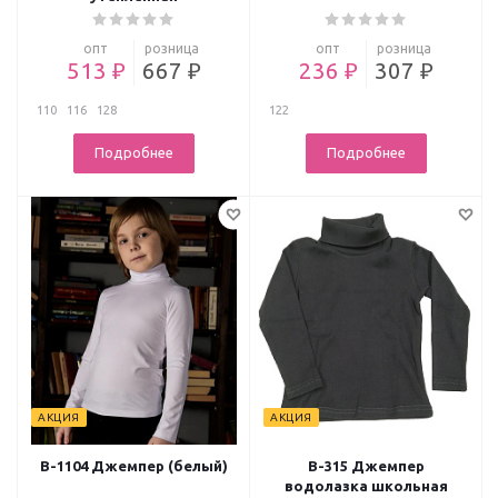
опт
розница
опт
розница
513 ₽
667 ₽
236 ₽
307 ₽
110
116
128
122
Подробнее
Подробнее
АКЦИЯ
АКЦИЯ
В-1104 Джемпер (белый)
В-315 Джемпер
водолазка школьная