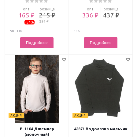
опт
розница
опт
розница
165 ₽
215 ₽
336 ₽
437 ₽
356 ₽
-54%
98
110
116
Подробнее
Подробнее
АКЦИЯ
АКЦИЯ
В-1104 Джемпер
42871 Водолазка мальчик
(молочный)