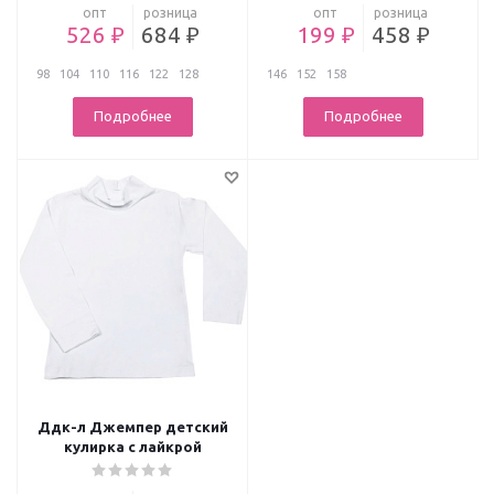
опт
розница
опт
розница
526 ₽
684 ₽
199 ₽
458 ₽
98
104
110
116
122
128
146
152
158
Подробнее
Подробнее
Ддк-л Джемпер детский
кулирка с лайкрой