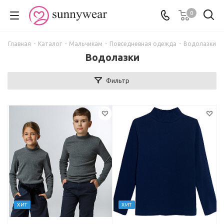
0
Главная
-
Каталог
-
Мальчикам
-
Повседневная одежда
-
Водолазки
Водолазки
Фильтр
ХИТ
ХИТ