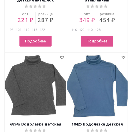
детский интерлок
утепленный
опт
розница
опт
розница
221 ₽
287 ₽
349 ₽
454 ₽
98
104
110
116
122
116
122
110
128
Подробнее
Подробнее
68945 Водолазка детская
10425 Водолазка детская