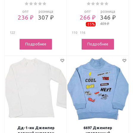
опт
розница
опт
розница
236 ₽
307 ₽
266 ₽
346 ₽
409 ₽
-35%
122
110
116
Подробнее
Подробнее
Дд-1-ин Джемпер
6697 Джемпер