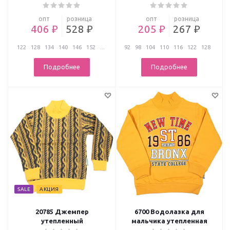
опт
розница
опт
розница
406 ₽
528 ₽
205 ₽
267 ₽
122
128
134
140
146
152
...
92
98
104
110
116
122
128
...
Подробнее
Подробнее
SALE
АКЦИЯ
20785 Джемпер
6700 Водолазка для
утепленный
мальчика утепленная