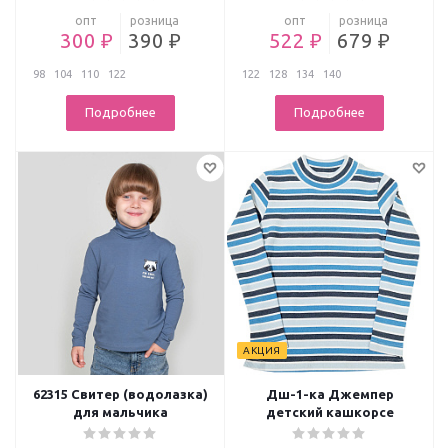
опт
розница
опт
розница
300 ₽
390 ₽
522 ₽
679 ₽
98
104
110
122
122
128
134
140
Подробнее
Подробнее
АКЦИЯ
62315 Свитер (водолазка)
Дш-1-ка Джемпер
для мальчика
детский кашкорсе