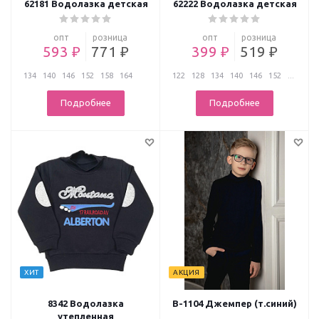
62181 Водолазка детская
62222 Водолазка детская
опт
розница
опт
розница
593 ₽
771 ₽
399 ₽
519 ₽
134
140
146
152
158
164
122
128
134
140
146
152
...
Подробнее
Подробнее
ХИТ
АКЦИЯ
8342 Водолазка
В-1104 Джемпер (т.синий)
утепленная