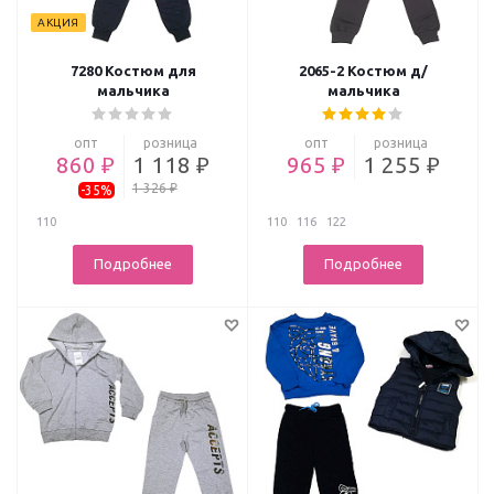
АКЦИЯ
7280 Костюм для
2065-2 Костюм д/
мальчика
мальчика
опт
розница
опт
розница
860 ₽
1 118 ₽
965 ₽
1 255 ₽
1 326 ₽
-35%
110
110
116
122
Подробнее
Подробнее