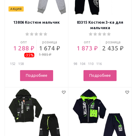
АКЦИЯ
13806 Костюм мальчик
83315 Костюм 3-ка для
мальчика
опт
розница
опт
розница
1 288 ₽
1 674 ₽
1 873 ₽
2 435 ₽
1 985 ₽
-35%
152
158
98
104
110
116
Подробнее
Подробнее