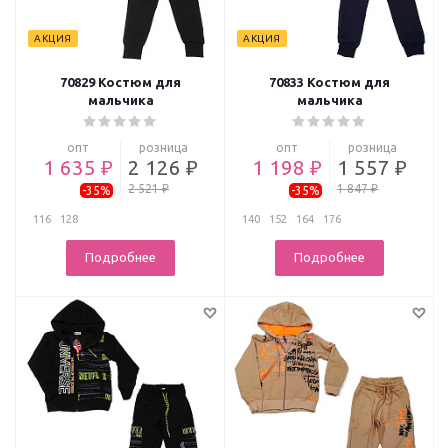
АКЦИЯ
АКЦИЯ
70829 Костюм для
70833 Костюм для
мальчика
мальчика
опт
розница
опт
розница
1 635 ₽
2 126 ₽
1 198 ₽
1 557 ₽
2 521 ₽
1 847 ₽
-35%
-35%
116
128
140
152
164
176
Подробнее
Подробнее