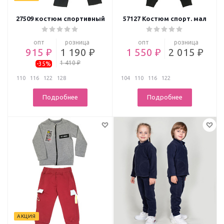
27509 костюм спортивный
57127 Костюм спорт. мал
опт
розница
опт
розница
915 ₽
1 190 ₽
1 550 ₽
2 015 ₽
1 410 ₽
-35%
110
116
122
128
104
110
116
122
Подробнее
Подробнее
АКЦИЯ