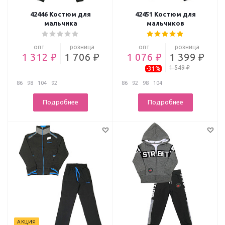
42446 Костюм для
42451 Костюм для
мальчика
мальчиков
опт
розница
опт
розница
1 312 ₽
1 706 ₽
1 076 ₽
1 399 ₽
1 549 ₽
-31%
86
98
104
92
86
92
98
104
Подробнее
Подробнее
АКЦИЯ