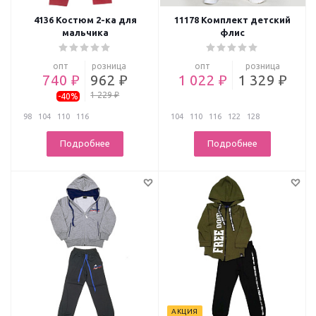
4136 Костюм 2-ка для
11178 Комплект детский
мальчика
флис
опт
розница
опт
розница
740 ₽
962 ₽
1 022 ₽
1 329 ₽
1 229 ₽
-40%
98
104
110
116
104
110
116
122
128
Подробнее
Подробнее
АКЦИЯ