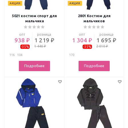
АКЦИЯ
АКЦИЯ
5021 костюм спорт для
2801 Костюм для
мальчика
мальчиков
опт
розница
опт
розница
938 ₽
1 219 ₽
1 304 ₽
1 695 ₽
1 446 ₽
2 010 ₽
-35%
-35%
116
104
170
Подробнее
Подробнее