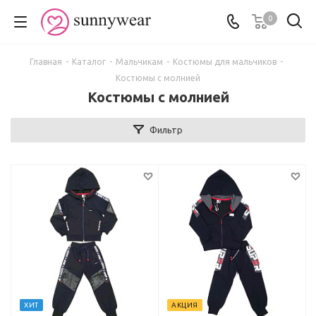
0
Главная
-
Каталог
-
Мальчикам
-
Костюмы для мальчиков
-
Костюмы с молнией
Костюмы с молнией
Фильтр
ХИТ
АКЦИЯ