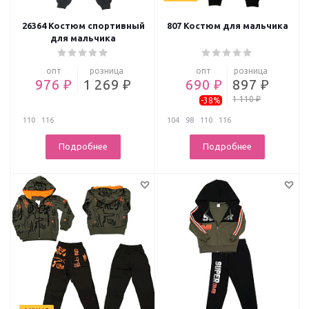
26364 Костюм спортивный
807 Костюм для мальчика
для мальчика
опт
розница
опт
розница
976 ₽
1 269 ₽
690 ₽
897 ₽
1 110 ₽
-38%
110
116
104
98
110
116
Подробнее
Подробнее