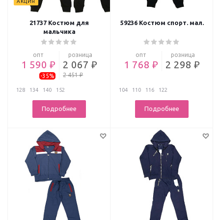
АКЦИЯ
21737 Костюм для
59236 Костюм спорт. мал.
мальчика
опт
розница
опт
розница
1 590 ₽
2 067 ₽
1 768 ₽
2 298 ₽
2 451 ₽
-35%
128
134
140
152
104
110
116
122
Подробнее
Подробнее