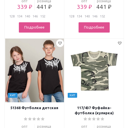
опт
розница
опт
розница
339 ₽
441 ₽
339 ₽
441 ₽
128
134
140
146
152
128
134
140
146
152
Подробнее
Подробнее
ХИТ
ХИТ
51368 Футболка детская
117/437 Фуфайка-
футболка (кулирка)
опт
розница
опт
розница