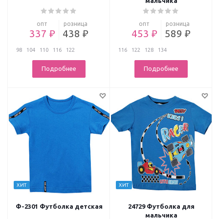
мальчика
опт
розница
опт
розница
337 ₽
438 ₽
453 ₽
589 ₽
98
104
110
116
122
116
122
128
134
Подробнее
Подробнее
ХИТ
ХИТ
Ф-2301 Футболка детская
24729 Футболка для
мальчика