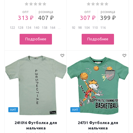
опт
розница
опт
розница
313 ₽
407 ₽
307 ₽
399 ₽
122
128
134
140
158
164
...
92
98
104
110
116
Подробнее
Подробнее
ХИТ
ХИТ
241016 Футболка для
24731 Футболка для
мальчика
мальчика