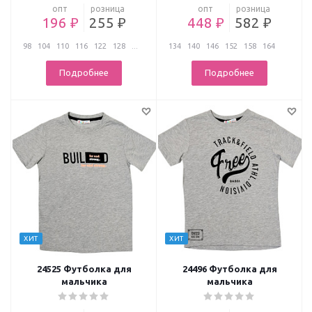
опт
розница
опт
розница
196 ₽
255 ₽
448 ₽
582 ₽
98
104
110
116
122
128
...
134
140
146
152
158
164
Подробнее
Подробнее
ХИТ
ХИТ
24525 Футболка для
24496 Футболка для
мальчика
мальчика