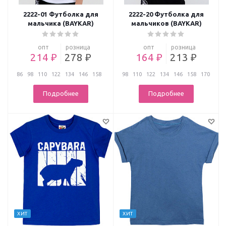
2222-01 Футболка для
2222-20 Футболка для
мальчика (BAYKAR)
мальчиков (BAYKAR)
опт
розница
опт
розница
214 ₽
278 ₽
164 ₽
213 ₽
86
98
110
122
134
146
158
98
110
122
134
146
158
170
...
Подробнее
Подробнее
ХИТ
ХИТ