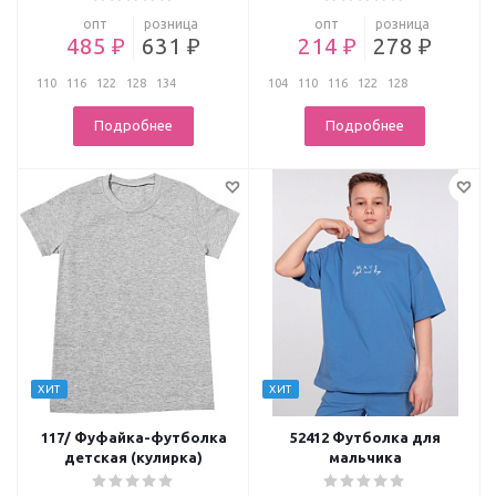
опт
розница
опт
розница
485 ₽
631 ₽
214 ₽
278 ₽
110
116
122
128
134
104
110
116
122
128
Подробнее
Подробнее
ХИТ
ХИТ
117/ Фуфайка-футболка
52412 Футболка для
детская (кулирка)
мальчика