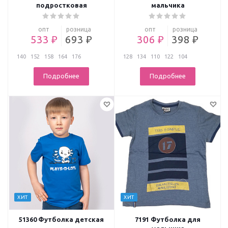
подростковая
мальчика
опт
розница
опт
розница
533 ₽
693 ₽
306 ₽
398 ₽
140
152
158
164
176
128
134
110
122
104
Подробнее
Подробнее
ХИТ
ХИТ
51360 Футболка детская
7191 Футболка для