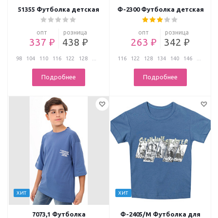
51355 Футболка детская
Ф-2300 Футболка детская
опт
розница
опт
розница
337 ₽
438 ₽
263 ₽
342 ₽
98
104
110
116
122
128
...
116
122
128
134
140
146
...
Подробнее
Подробнее
ХИТ
ХИТ
7073,1 Футболка
Ф-2405/М Футболка для