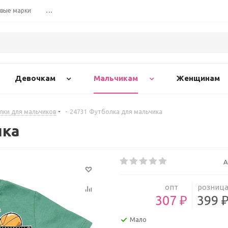
вые марки
...
Девочкам
Мальчикам
Женщинам
лки для мальчиков
-
24731 Футболка для мальчика
ика
А
опт
розниц
307 ₽
399 
Мало