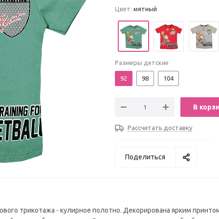
Цвет:
мятный
Размеры детские
92
98
104
В корз
Рассчитать доставку
Поделиться
ового трикотажа - кулирное полотно. Декорирована ярким принтом