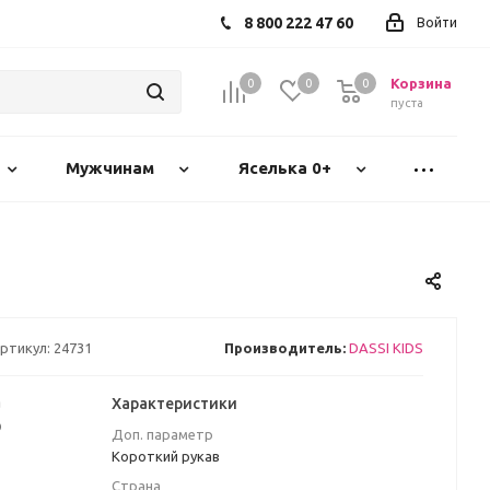
8 800 222 47 60
Войти
Корзина
0
0
0
пуста
Мужчинам
Яселька 0+
ртикул:
24731
Производитель:
DASSI KIDS
а
Характеристики
₽
Доп. параметр
Короткий рукав
Страна