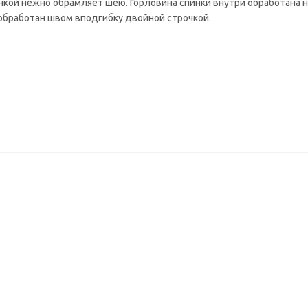
нкой нежно обрамляет шею. Горловина спинки внутри обработана 
 обработан швом вподгибку двойной строчкой.