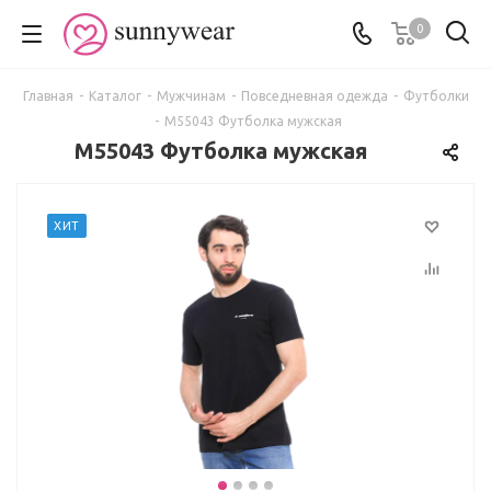
0
Главная
-
Каталог
-
Мужчинам
-
Повседневная одежда
-
Футболки
-
M55043 Футболка мужская
M55043 Футболка мужская
ХИТ