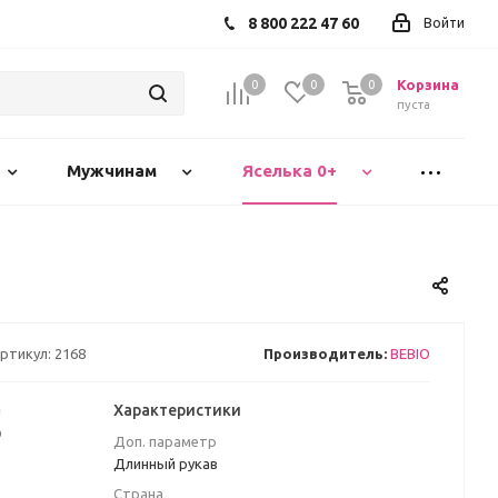
8 800 222 47 60
Войти
Корзина
0
0
0
пуста
Мужчинам
Яселька 0+
ртикул:
2168
Производитель:
BEBIO
а
Характеристики
₽
Доп. параметр
Длинный рукав
Страна