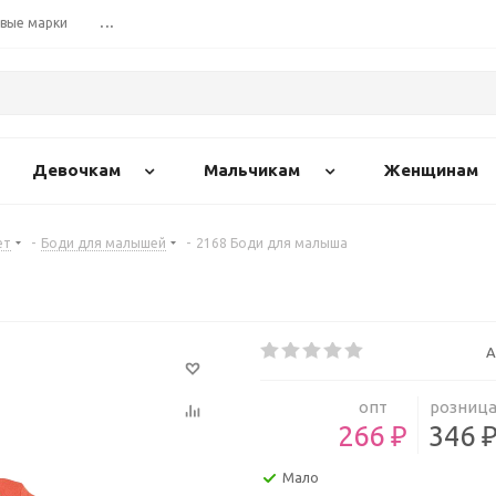
вые марки
...
Девочкам
Мальчикам
Женщинам
ет
-
Боди для малышей
-
2168 Боди для малыша
А
опт
розниц
266 ₽
346 
Мало