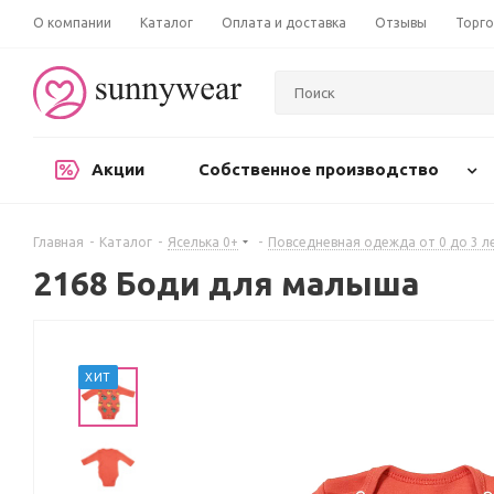
О компании
Каталог
Оплата и доставка
Отзывы
Торго
Акции
Собственное производство
Главная
-
Каталог
-
Яселька 0+
-
Повседневная одежда от 0 до 3 л
2168 Боди для малыша
ХИТ