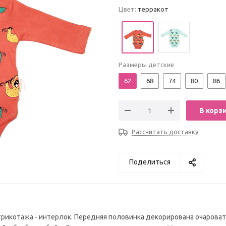
Цвет:
терракот
Размеры детские
62
68
74
80
86
В корз
Рассчитать доставку
Поделиться
трикотажа - интерлок. Передняя половинка декорирована очаров