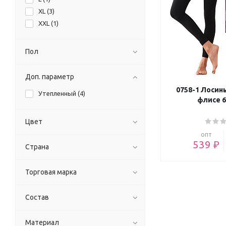
XL (
3
)
XXL (
1
)
Пол
Доп. параметр
0758-1 Лосин
Утепленный (
4
)
флисе 6
Цвет
опт
539 ₽
Страна
Торговая марка
Состав
Материал