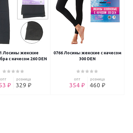
-1 Лосины женские
0766 Лосины женские с начесом
ра с начесом 260 DEN
300 DEN
опт
розница
опт
розница
53 ₽
329 ₽
354 ₽
460 ₽