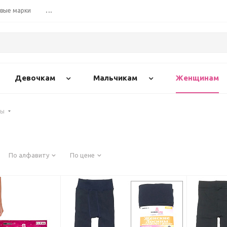
вые марки
...
Девочкам
Мальчикам
Женщинам
ны
По алфавиту
По цене