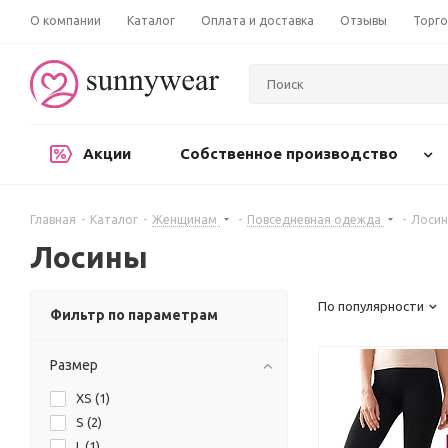
О компании
Каталог
Оплата и доставка
Отзывы
Торго
Акции
Собственное производство
Главная
-
Каталог
-
Женщинам
-
Повседневная одежда
-
Лоси
Лосины
По популярности
Фильтр по параметрам
Размер
XS (
1
)
S (
2
)
L (
1
)