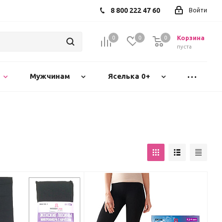
8 800 222 47 60
Войти
Корзина
0
0
0
пуста
Мужчинам
Яселька 0+