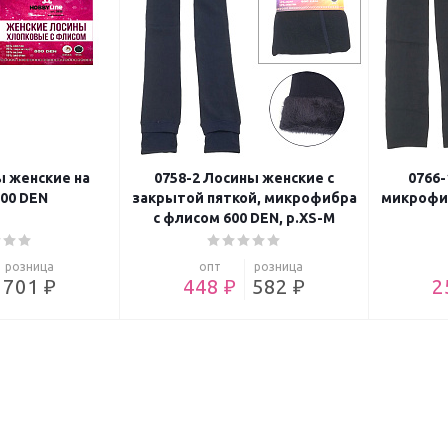
ы женские на
0758-2 Лосины женские с
0766
00 DEN
закрытой пяткой, микрофибра
микрофиб
с флисом 600 DEN, р.XS-M
розница
опт
розница
701 ₽
448 ₽
582 ₽
2