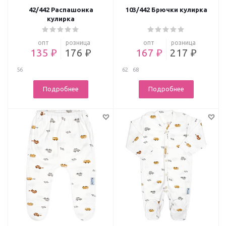
42/442 Распашонка
103/442 Брючки кулирка
кулирка
опт
розница
опт
розница
135 ₽
176 ₽
167 ₽
217 ₽
56
62
68
Подробнее
Подробнее