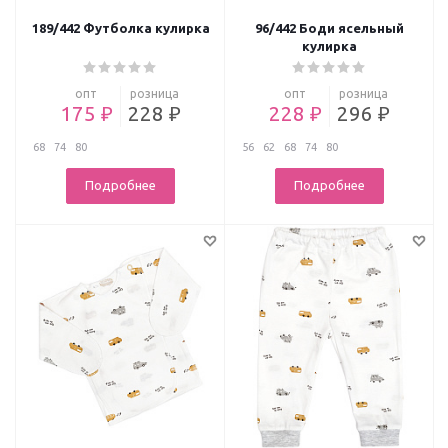
189/442 Футболка кулирка
96/442 Боди ясельный
кулирка
опт
розница
опт
розница
175 ₽
228 ₽
228 ₽
296 ₽
68
74
80
56
62
68
74
80
Подробнее
Подробнее