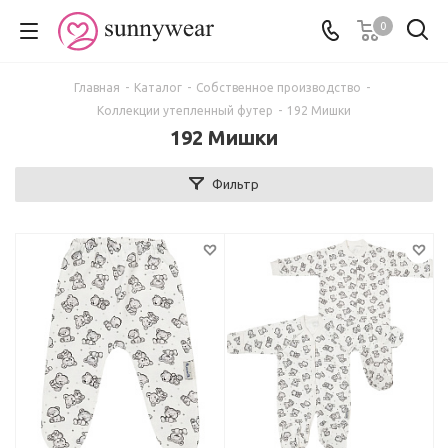
0
Главная
-
Каталог
-
Собственное производство
-
Коллекции утепленный футер
-
192 Мишки
192 Мишки
Фильтр