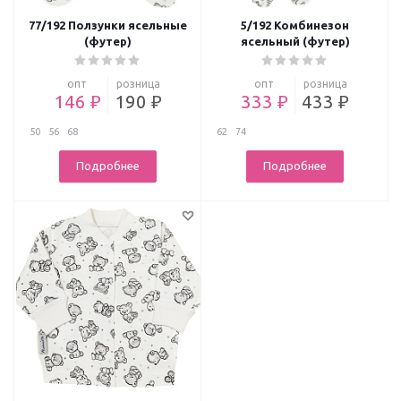
77/192 Ползунки ясельные
5/192 Комбинезон
(футер)
ясельный (футер)
опт
розница
опт
розница
146 ₽
190 ₽
333 ₽
433 ₽
50
56
68
62
74
Подробнее
Подробнее