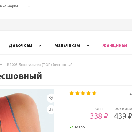
вые марки
...
Девочкам
Мальчикам
Женщинам
-
BT003 Бюстгальтер (ТОП) бесшовный
бесшовный
А
опт
розниц
338 ₽
439 
Мало