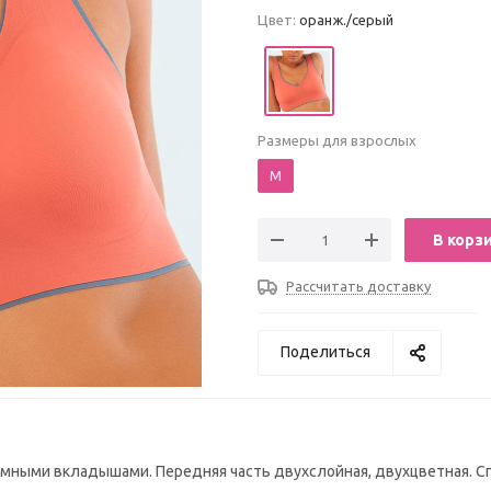
Цвет:
оранж./серый
Размеры для взрослых
M
В корз
Рассчитать доставку
Поделиться
ъемными вкладышами. Передняя часть двухслойная, двухцветная. С